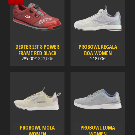
e
r
t
e
k
a
t
DEXTER SST 8 POWER
PROBOWL REGALA
FRAME RED BLACK
BOA WOMEN
e
289,00€
343,00€
218,00€
g
ó
r
i
u
P
o
n
Expand child menu
u
PROBOWL MOLA
PROBOWL LUMA
k
WOMEN
WOMEN