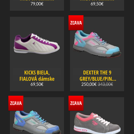
79,00€
69,50€
B
o
w
ZĽAVA
l
i
n
g
o
v
KICKS BIELA,
DEXTER THE 9
é
FIALOVÁ dámske
GREY/BLUE/PINK
p
dámske
69,50€
250,00€
343,00€
r
Expand child menu
í
s
ZĽAVA
ZĽAVA
l
u
š
e