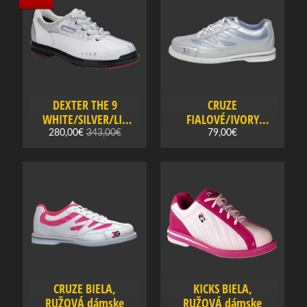
Bowlingová
obuv
detská
B
o
w
DEXTER THE 9
CRUZE
l
WHITE/SILVER/LIL
FIALOVÉ/IVORY
i
dámske
dámske
280,00€
343,00€
79,00€
n
g
o
Expand child menu
v
é
t
a
š
k
CRUZE BIELA,
KICKS BIELA,
y
RUŽOVÁ dámske
RUŽOVÁ dámske