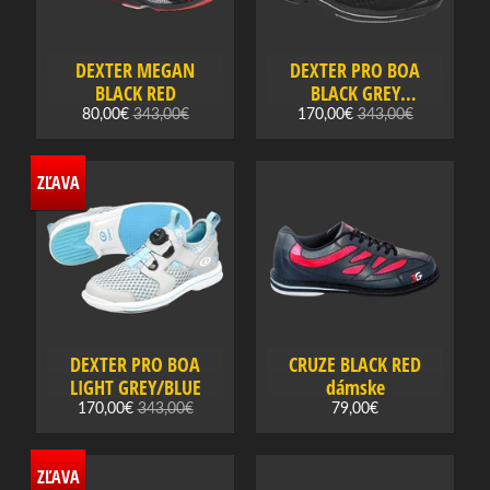
w
l
i
DEXTER MEGAN
DEXTER PRO BOA
n
BLACK RED
BLACK GREY
LEOPARD
g
80,00€
343,00€
170,00€
343,00€
Expand child menu
o
v
ZĽAVA
á
o
b
u
v
Bowlingová
DEXTER PRO BOA
CRUZE BLACK RED
obuv
LIGHT GREY/BLUE
dámske
pánska
170,00€
343,00€
79,00€
Bowlingová
obuv
dámska
ZĽAVA