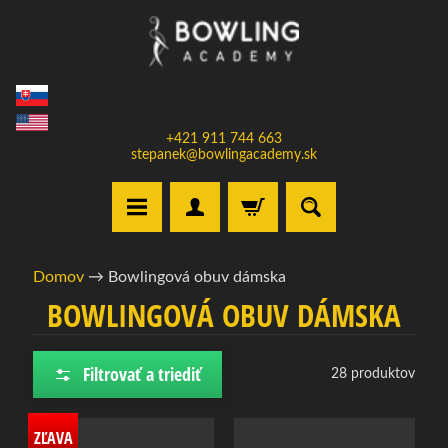
Prejsť
Prejsť
na
na
obsah
bočné
menu
+421 911 744 663
stepanek@bowlingacademy.sk
H
Domov
→
Bowlingová obuv dámska
o
BOWLINGOVÁ OBUV DÁMSKA
m
e
Filtrovať a triediť
28 produktov
V
y
b
ZĽAVA