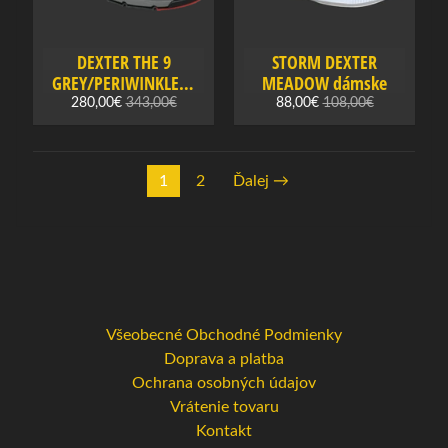
n
s
t
DEXTER THE 9
STORM DEXTER
v
GREY/PERIWINKLE/A
MEADOW dámske
QUA dámske
o
280,00€
343,00€
88,00€
108,00€
B
o
1
2
Ďalej →
w
l
i
n
g
o
Všeobecné Obchodné Podmienky
v
Doprava a platba
é
Ochrana osobných údajov
o
Vrátenie tovaru
b
Kontakt
l