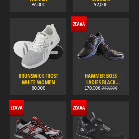
a
96,00€
92,00€
B
ZĽAVA
o
w
l
i
n
g
Expand child menu
o
BRUNSWICK FROST
HAMMER BOSS
v
WHITE WOMEN
LADIES BLACK
é
PURPLE
80,00€
170,00€
343,00€
g
u
l
ZĽAVA
ZĽAVA
e
B
o