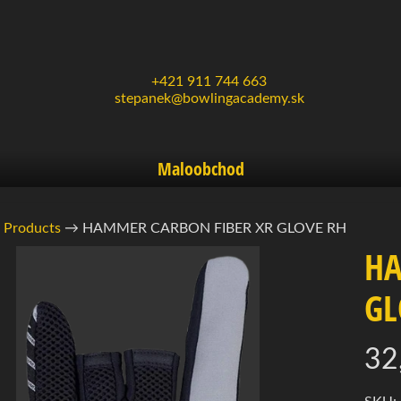
+421 911 744 663
stepanek@bowlingacademy.sk
Maloobchod
Products
→
HAMMER CARBON FIBER XR GLOVE RH
HA
rmácie
GL
ukte
d menu
32
d menu