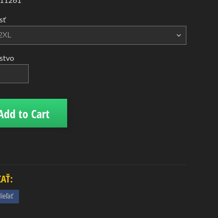
 11261
sť
stvo
Add to Cart
ĽAŤ:
ieľať