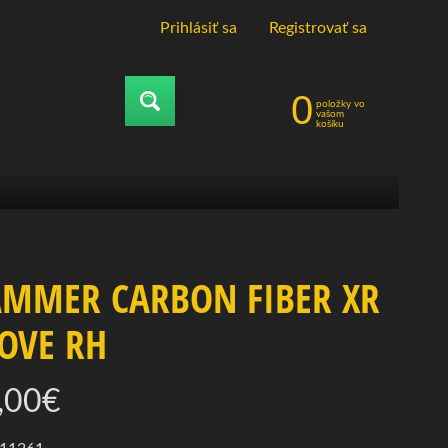
Prihlásiť sa
|
Registrovať sa
0
položky vo
Vyhľadávať
vašom
košíku
MMER CARBON FIBER XR
OVE RH
,00€