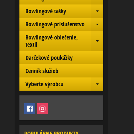
Expand chil
Bowlingové tašky
Expand chil
Bowlingové príslušenstvo
Expand chil
Bowlingové oblečenie,
Expand chil
textil
Darčekové poukážky
Cenník služieb
Vyberte výrobcu
Expand chil
POPULÁRNE PRODUKTY