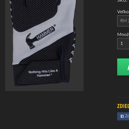
d menu
SKU:
d menu
Veľko
d menu
Množ
d menu
d menu
ZDIE
Zd