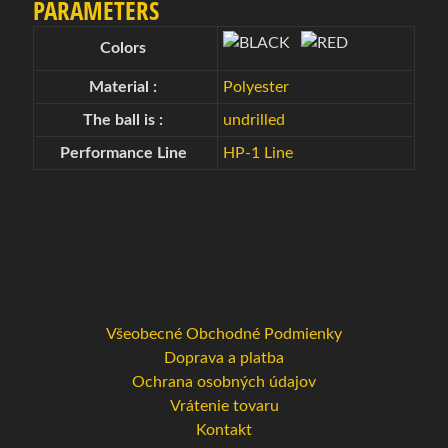
l
PARAMETERS
i
n
Colors
g
Material :
Polyester
o
v
The ball is :
undrilled
é
Performance Line
HP-1 Line
o
b
l
Expand child menu
e
č
e
n
i
Všeobecné Obchodné Podmienky
e
Doprava a platba
,
Ochrana osobných údajov
t
Vrátenie tovaru
e
Kontakt