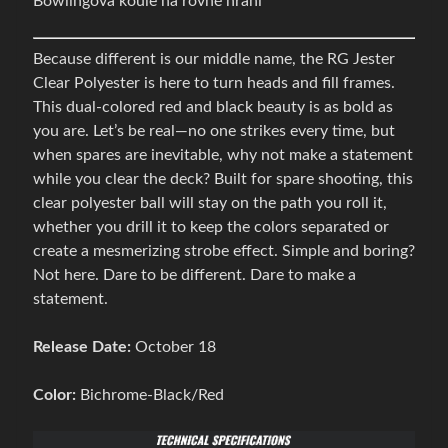
Bowlingová koule na rovné hraní
g
o
Expand child menu
Because different is our middle name, the RG Jester
v
Clear Polyester is here to turn heads and fill frames.
é
This dual-colored red and black beauty is as bold as
t
you are. Let’s be real—no one strikes every time, but
a
when spares are inevitable, why not make a statement
š
while you clear the deck? Built for spare shooting, this
k
clear polyester ball will stay on the path you roll it,
y
whether you drill it to keep the colors separated or
B
create a mesmerizing strobe effect. Simple and boring?
o
Not here. Dare to be different. Dare to make a
w
statement.
l
i
Release Date:
October 18
n
g
Color:
Bichrome-Black/Red
o
v