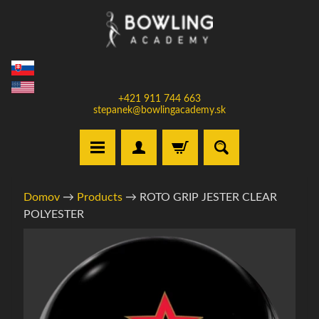
Prejsť
Prejsť
na
na
obsah
bočné
menu
+421 911 744 663
stepanek@bowlingacademy.sk
H
Domov
→
Products
→
ROTO GRIP JESTER CLEAR
o
POLYESTER
m
e
Informácie
o
V
produkte
y
b