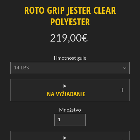
a
ROTO GRIP JESTER CLEAR
B
POLYESTER
o
w
219,00€
l
i
n
Hmotnosť gule
g
Expand child menu
o
v
é
g
NA VYŽIADANIE
u
l
Množstvo
e
B
o