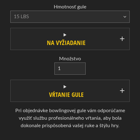
a
Hmotnosť gule
B
o
w
l
NA VYŽIADANIE
i
n
Množstvo
g
Expand child menu
o
v
é
g
VŔTANIE GULE
u
l
Pri objednávke bowlingovej gule vám odporúčame
e
využiť službu profesionálneho vŕtania, aby bola
dokonale prispôsobená vašej ruke a štýlu hry.
B
o