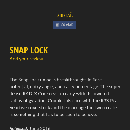
w
l
ZDIEĽAŤ:
i
n
Zdieľať
g
Expand child menu
o
v
SNAP LOCK
á
o
Add your review!
b
u
v
The Snap Lock unlocks breakthroughs in flare
potential, entry angle, and carry percentage. The super
B
dense RAD-X Core revs up early with its lowered
o
radius of gyration. Couple this core with the R3S Pearl
w
Reactive coverstock and the marriage the two create
l
is something that has to be seen to believe.
i
n
Released:
June 2016