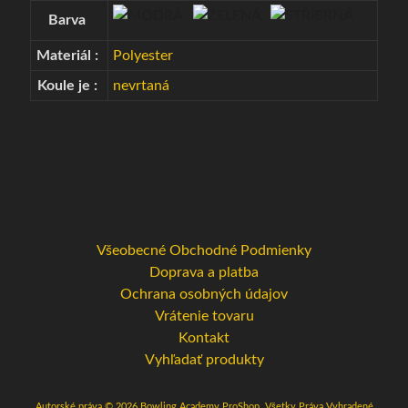
é
Barva
p
Materiál :
Polyester
r
Expand child menu
í
Koule je :
nevrtaná
s
l
u
š
e
n
s
Všeobecné Obchodné Podmienky
t
Doprava a platba
v
Ochrana osobných údajov
o
Vrátenie tovaru
Kontakt
B
Vyhľadať produkty
o
w
Autorské práva © 2026
Bowling Academy ProShop
. Všetky Práva Vyhradené