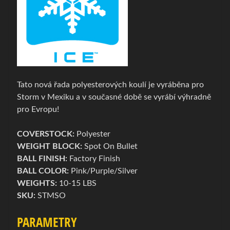
g
o
Expand child menu
v
é
t
a
š
Tato nová řada polyesterových koulí je vyráběna pro
k
Storm v Mexiku a v současné době se vyrábí výhradně
y
pro Evropu!
B
COVERSTOCK:
Polyester
o
WEIGHT BLOCK:
Spot On Bullet
w
BALL FINISH:
Factory Finish
l
BALL COLOR:
Pink/Purple/Silver
i
WEIGHTS:
10-15 LBS
n
SKU:
STMSO
g
o
PARAMETRY
v