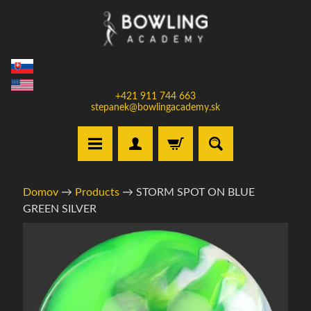
Prejsť
Prejsť
na
na
obsah
bočné
menu
+421 911 744 663
stepanek@bowlingacademy.sk
H
Domov
→
Products
→
STORM SPOT ON BLUE
o
GREEN SILVER
m
e
Informácie
o
V
produkte
y
b