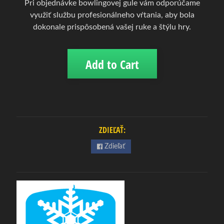
Pri objednávke bowlingovej gule vám odporúčame
w
využiť službu profesionálneho vŕtania, aby bola
l
dokonale prispôsobená vašej ruke a štýlu hry.
i
n
g
Add to Cart
Expand child menu
o
v
á
o
b
u
ZDIEĽAŤ:
v
Zdieľať
B
o
w
l
i
n