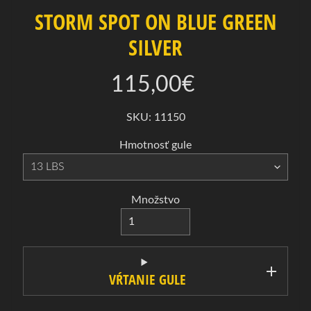
a
STORM SPOT ON BLUE GREEN
B
SILVER
o
w
115,00€
l
i
SKU: 11150
n
g
Hmotnosť gule
Expand child menu
o
v
é
Množstvo
g
u
l
e
VŔTANIE GULE
B
o